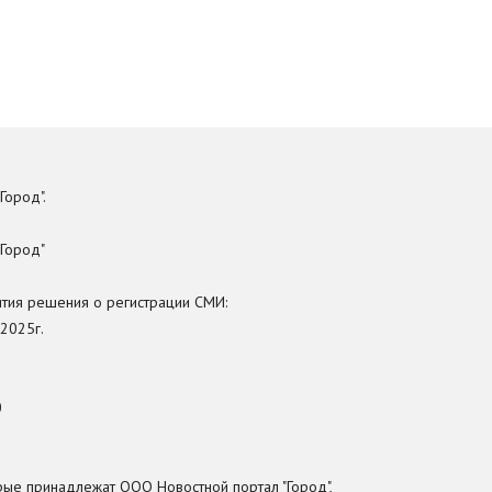
Город".
 Город"
ятия решения о регистрации СМИ:
2025г.
0
рые принадлежат ООО Новостной портал "Город",