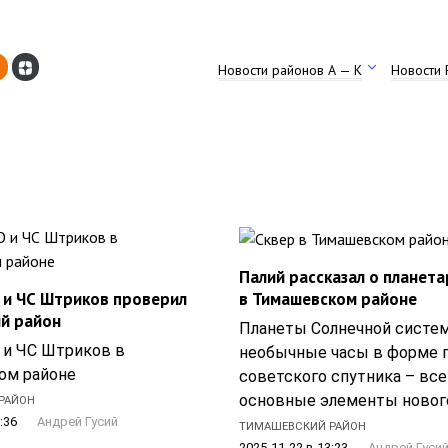
Новости районов А — К
Новости 
Палий рассказал о планет
 и ЧС Штриков проверил
в Тимашевском районе
й район
Планеты Солнечной систе
 и ЧС Штриков в
необычные часы в форме 
ом районе
советского спутника – все
основные элементы новог
РАЙОН
:36
Андрей Гусий
ТИМАШЕВСКИЙ РАЙОН
2025-11-22 в 13:23
Андрей Гуси