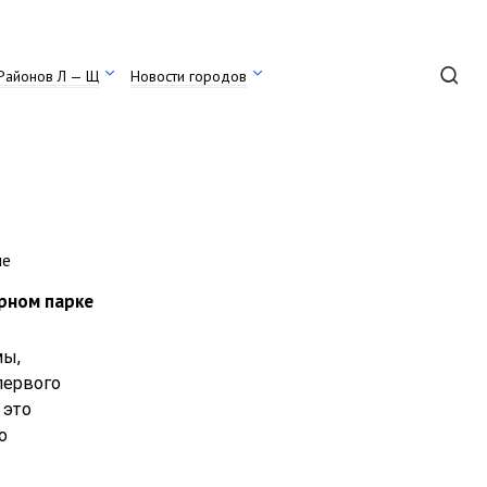
Районов Л — Щ
Новости городов
арном парке
мы,
первого
 это
о
й