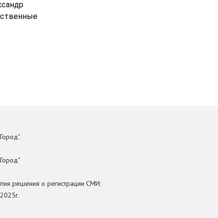
ксандр
дственные
й
Город".
 Город"
ятия решения о регистрации СМИ:
2025г.