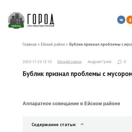
Перейти
к
контенту
Главная
»
Ейский район
»
Бублик признал проблемы с мус
2025-11-25 12:10
Ейский район
Андрей Гусий
0
Бублик признал проблемы с мусором
Аппаратное совещание в Ейском районе
Содержание статьи: