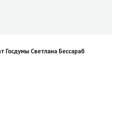
ат Госдумы Светлана Бессараб
сетителей. Учреждение, которое начало свою
ля детей с ограниченными возможностями здоровья.
тверждает статус учреждения как важного
участвуют в литературно-творческих конкурсах и