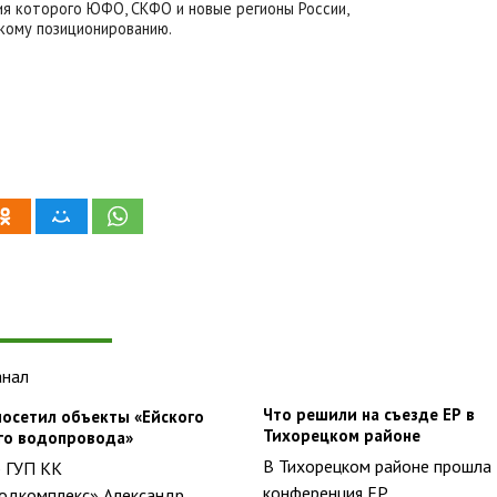
ия которого ЮФО, СКФО и новые регионы России,
кому позиционированию.
Что решили на съезде ЕР в
посетил объекты «Ейского
Тихорецком районе
го водопровода»
В Тихорецком районе прошла
 ГУП КК
конференция ЕР
одкомплекс» Александр