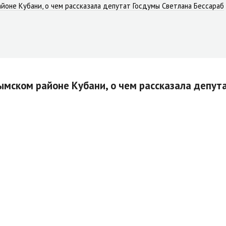
йоне Кубани, о чем рассказала депутат Госдумы Светлана Бессараб
мском районе Кубани, о чем рассказала депут
сь благодаря обновлению оборудования и условий для всех по
нным техническим оснащением и комфортными пространствами д
 и каждый год привлекает свыше 3300 юных читателей. Это под
интересам, в том числе краеведческий кружок. Ребята активно 
ая там призовые места.