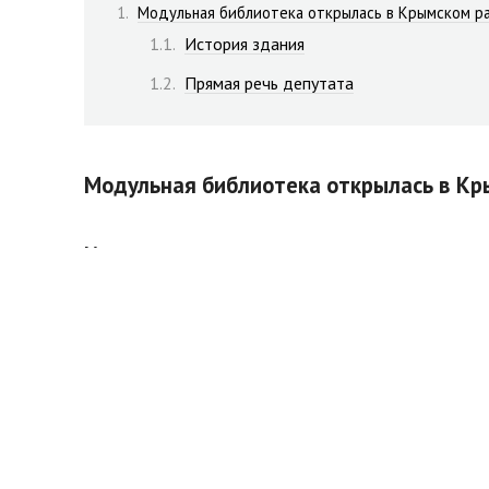
Модульная библиотека открылась в Крымском ра
История здания
Прямая речь депутата
Модульная библиотека открылась в Кры
История здания
Детская библиотека в Крымском районе преобразила
историю в 1955 году, теперь располагает совреме
Фонд библиотеки насчитывает более 32 тысяч книг,
культурного центра для всего Крымского района.
В стенах библиотеки действуют различные клубы по 
фестивалях краевого и всероссийского уровня, заним